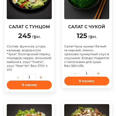
САЛАТ С ТУНЦОМ
САЛАТ С ЧУКОЙ
245
125
грн.
грн.
Состав: фунчоза, угорь,
Салат Чука, кунжут белый
кальмар, водоросли
та черный, лимон,
"Чука", болгарский перец,
орехово-кунжутный соус в
помидор черри, японский
соуснике. Блюдо подается
майонез, соус "Унаги",
с палочками для суши.
соус "Ким Чи". Вес 270г ±
Вес:160г±5%
20г
В корзину
В корзину