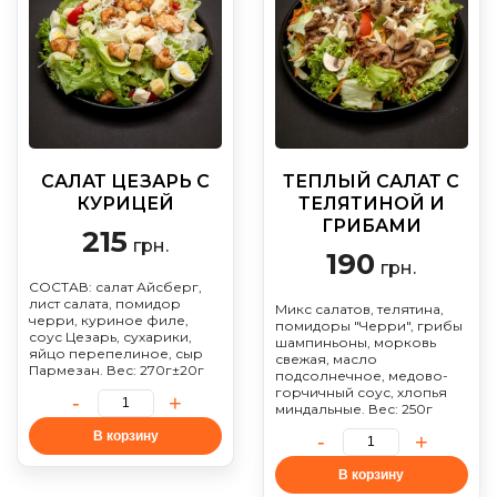
САЛАТ ЦЕЗАРЬ С
ТЕПЛЫЙ САЛАТ С
КУРИЦЕЙ
ТЕЛЯТИНОЙ И
ГРИБАМИ
215
грн.
190
грн.
СОСТАВ: салат Айсберг,
лист салата, помидор
Микс салатов, телятина,
черри, куриное филе,
помидоры "Черри", грибы
соус Цезарь, сухарики,
шампиньоны, морковь
яйцо перепелиное, сыр
свежая, масло
Пармезан. Вес: 270г±20г
подсолнечное, медово-
горчичный соус, хлопья
миндальные. Вес: 250г
В корзину
В корзину