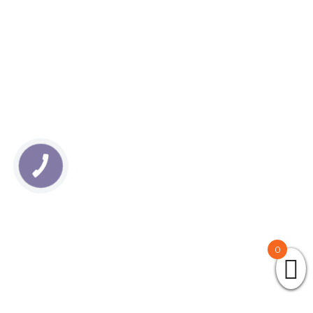
КНОПКА
ЗВ'ЯЗКУ
0