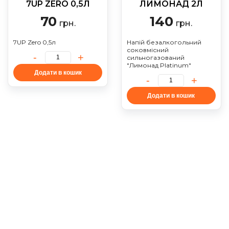
7UP ZERO 0,5Л
ЛИМОНАД 2Л
70
140
грн.
грн.
7UP Zero 0,5л
Напій безалкогольний
соковмісний
сильногазований
"Лимонад Platinum"
Додати в кошик
Додати в кошик