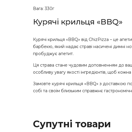
Вага: 330г
Курячі крильця «BBQ»
Курячі крильця «BBQ» від ChizPizza – це апет
барбекю, який надає страві насичені димні н
пробуджує апетит.
Ця страва стане чудовим доповненням до вашо
особливу увагу якості інгредієнтів, щоб кожн
Замовте курячі крильця «BBQ» з доставкою по
собі та своїм близьким справжнє гастрономіч
Супутні товари