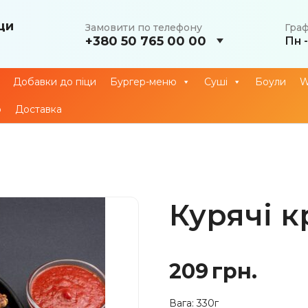
ци
Замовити по телефону
Граф
+380 50 765 00 00
Пн -
Добавки до піци
Бургер-меню
Суші
Боули
о
Доставка
Курячі к
209
грн.
Вага: 330г