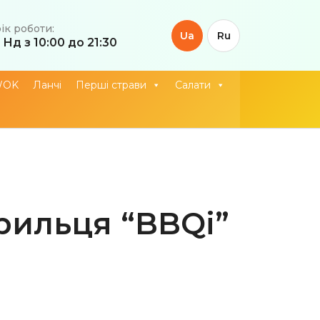
ік роботи:
Ua
Ru
 Нд з 10:00 до 21:30
WOK
Ланчі
Перші страви
Салати
рильця “BBQі”