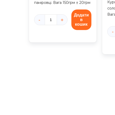
Куря
паніровці. Вага 150грм ± 20грм
соло
Вага
Додати
в
Курячі
кошик
нагетси
Кур
6шт.
кри
кількість
Світ
Чил
кіль