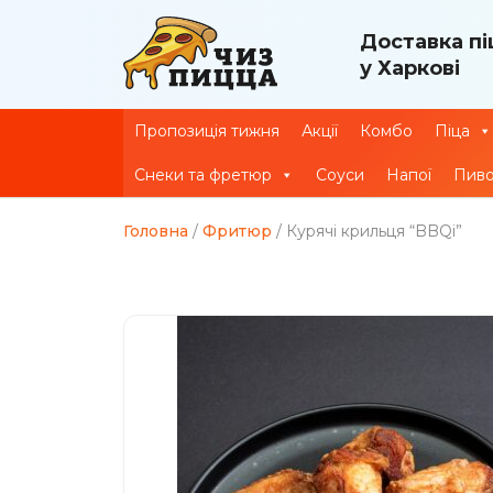
Доставка пі
у Харкові
Пропозиція тижня
Акції
Комбо
Піца
Снеки та фретюр
Соуси
Напої
Пив
Головна
/
Фритюр
/ Курячі крильця “BBQі”