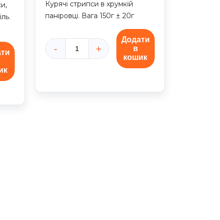
Курячі стрипси в хрумкій
и,
паніровці. Вага 150г ± 20г
іль.
Додати
в
ати
Гострі
кошик
курячі
ик
стрипси
11
шт.
кількість