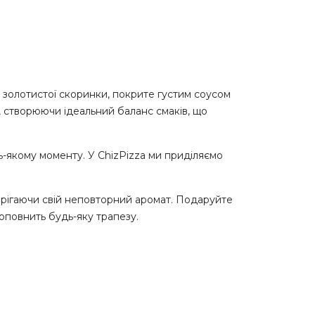
о золотистої скоринки, покрите густим соусом
, створюючи ідеальний баланс смаків, що
-якому моменту. У ChizPizza ми приділяємо
берігаючи свій неповторний аромат. Подаруйте
оповнить будь-яку трапезу.