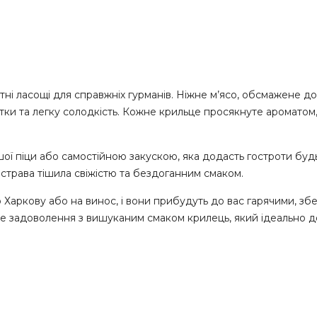
итні ласощі для справжніх гурманів. Ніжне м’ясо, обсмажене д
отки та легку солодкість. Кожне крильце просякнуте ароматом
ї піци або самостійною закускою, яка додасть гостроти будь
а страва тішила свіжістю та бездоганним смаком.
 Харкову або на винос, і вони прибудуть до вас гарячими, з
не задоволення з вишуканим смаком крилець, який ідеально д