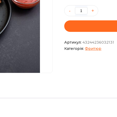
Курячі
крильця
"BBQі"
кількість
Артикул:
43244236032131
Категорія:
Фритюр