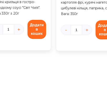
чі крильця в гостро-
картопля фрі, курячі нагетс
дкому соусі "Світ Чилі".
цибулеві кільця, паприка, с
 330г ± 20г
Вага: 350г
Додати
Дод
в
в
ячі
Набір
кошик
кош
льця
снеків
кількість
і
кість