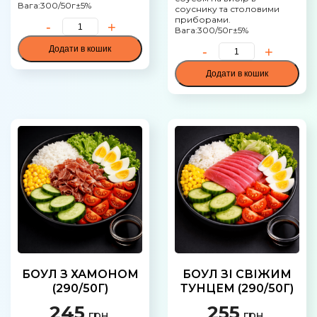
Вага:300/50г±5%
соуснику та столовими
приборами.
Вага:300/50г±5%
Додати в кошик
Додати в кошик
БОУЛ З ХАМОНОМ
БОУЛ ЗІ СВІЖИМ
(290/50Г)
ТУНЦЕМ (290/50Г)
245
255
грн.
грн.