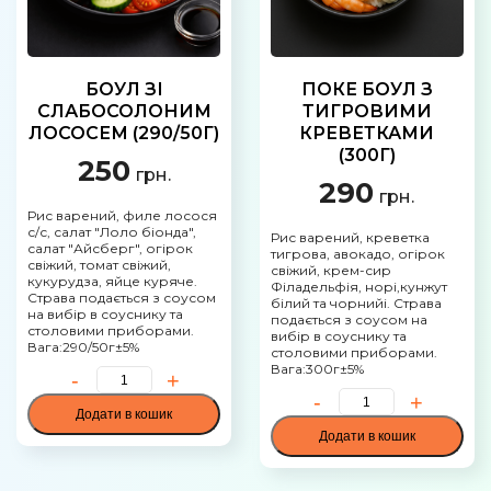
БОУЛ ЗІ
ПОКЕ БОУЛ З
СЛАБОСОЛОНИМ
ТИГРОВИМИ
ЛОСОСЕМ (290/50Г)
КРЕВЕТКАМИ
(300Г)
250
грн.
290
грн.
Рис варений, филе лосося
с/с, салат "Лоло біонда",
Рис варений, креветка
салат "Айсберг", огірок
тигрова, авокадо, огірок
свіжий, томат свіжий,
свіжий, крем-сир
кукурудза, яйце куряче.
Філадельфія, норі,кунжут
Страва подається з соусом
білий та чорнийі. Страва
на вибір в соуснику та
подається з соусом на
столовими приборами.
вибір в соуснику та
Вага:290/50г±5%
столовими приборами.
Вага:300г±5%
Додати в кошик
Додати в кошик