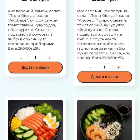
Рис варений, хамон, салат
Рис варений, филе тунця,
"Лоло біонда", салат
салат "Лоло біонда", салат
"Айсберг", огірок свіжий,
"Айсберг",огірок свіжий,
томат свіжий, кукурудза,
томат свіжий, кукурудза,
яйце куряче. Страва
яйце куряче. Страва
подається з соусом на
подається з соусом на
вибір в соуснику та
вибір в соуснику та
столовими приборами.
столовими приборами
Вага:290/50г±5%
(волога серветка, набір
сухих серветок, вилка, ніж,
спеції). Вага:290/50г±5%
Додати в кошик
Додати в кошик