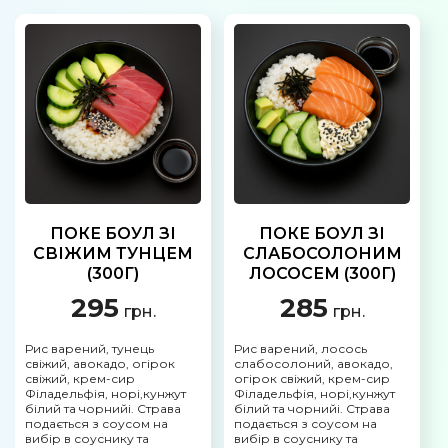
ПОКЕ БОУЛ ЗІ
ПОКЕ БОУЛ ЗІ
СВІЖИМ ТУНЦЕМ
СЛАБОСОЛОНИМ
(300Г)
ЛОСОСЕМ (300Г)
295
285
грн.
грн.
Рис варений, тунець
Рис варений, лосось
свіжий, авокадо, огірок
слабосолоний, авокадо,
свіжий, крем-сир
огірок свіжий, крем-сир
Філадельфія, норі,кунжут
Філадельфія, норі,кунжут
білий та чорнийі. Страва
білий та чорнийі. Страва
подається з соусом на
подається з соусом на
вибір в соуснику та
вибір в соуснику та