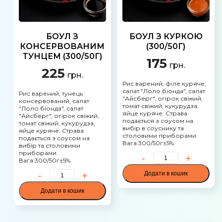
БОУЛ З
БОУЛ З КУРКОЮ
КОНСЕРВОВАНИМ
(300/50Г)
ТУНЦЕМ (300/50Г)
175
грн.
225
грн.
Рис варений, філе куряче,
салат "Лоло біонда", салат
Рис варений, тунець
"Айсберг", огірок свіжий,
консервований, салат
томат свіжий, кукурудза,
"Лоло біонда", салат
яйце куряче. Страва
"Айсберг", огірок свіжий,
подається з соусом на
томат свіжий, кукурудза,
вибір в соуснику та
яйце куряче. Страва
столовими приборами.
подається з соусом на
Вага:300/50г±5%
вибір та столовими
приборами.
Вага:300/50г±5%
Додати в кошик
Додати в кошик