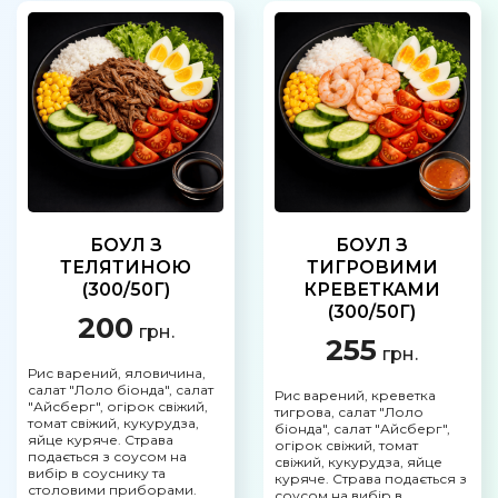
БОУЛ З
БОУЛ З
ТЕЛЯТИНОЮ
ТИГРОВИМИ
(300/50Г)
КРЕВЕТКАМИ
(300/50Г)
200
грн.
255
грн.
Рис варений, яловичина,
салат "Лоло біонда", салат
Рис варений, креветка
"Айсберг", огірок свіжий,
тигрова, салат "Лоло
томат свіжий, кукурудза,
біонда", салат "Айсберг",
яйце куряче. Страва
огірок свіжий, томат
подається з соусом на
свіжий, кукурудза, яйце
вибір в соуснику та
куряче. Страва подається з
столовими приборами.
соусом на вибір в