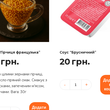
“Гірчиця французька”
Соус “Брусничний”
грн.
20
грн.
з цілими зернами гірчиці,
сло-пряний смак. Смакує з
До
сками, запеченим м’ясом,
Соус
ко
чами. Вага: 30г
"Брусничний"
кількість
Додати