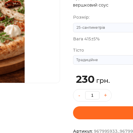
вершковий соус
Розмір:
Вага 415±5%
Тісто
230
грн.
Піца
Тоскана
кількість
Артикул:
967995933_9679