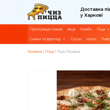
Доставка пі
у Харкові
Пропозиція тижня
Акції
Комбо
Піца
Снеки та фретюр
Соуси
Напої
Пив
Головна
/
Піца
/ Піца Тоскана