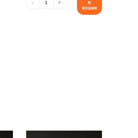
в
Соус
кошик
"Барбекю"
кількість