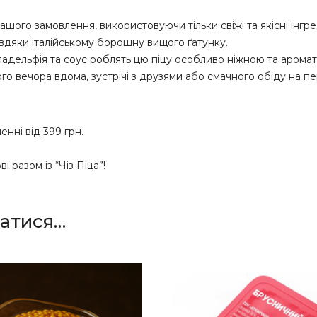
 вашого замовлення, використовуючи тільки свіжі та якісні інгре
 завдяки італійському борошну вищого ґатунку.
адельфія та соус роблять цю піцу особливо ніжною та арома
о вечора вдома, зустрічі з друзями або смачного обіду на пе
нні від 399 грн.
разом із “Чіз Піца”!
атися…