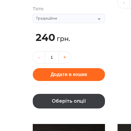
Соус
Тісто
"Гірчи
франц
кількіс
240
грн.
Піца
Чікен
Ранч
Додати в кошик
кількість
Цей
товар
Оберіть опції
має
кілька
варіантів.
Параметри