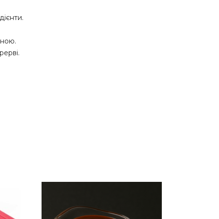
дієнти.
тною.
рерві.