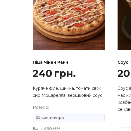
Піца Чікен Ранч
Соус 
240
грн.
20
Куряче філе, шинка, томати свіжі,
Соус і
сир Моцарелла, вершковий соус
має ки
ковба
Розмір:
сендві
Вага 430±5%