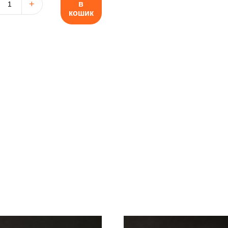
в
кошик
ця
узька"
ть