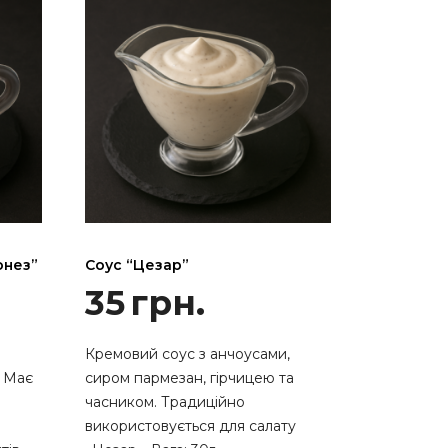
онез”
Соус “Цезар”
35
грн.
Кремовий соус з анчоусами,
. Має
сиром пармезан, гірчицею та
часником. Традиційно
використовується для салату