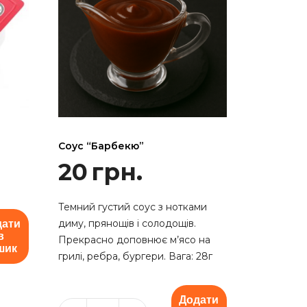
Соус “Барбекю”
20
грн.
Темний густий соус з нотками
диму, прянощів і солодощів.
дати
в
Прекрасно доповнює м’ясо на
шик
грилі, ребра, бургери. Вага: 28г
Додати