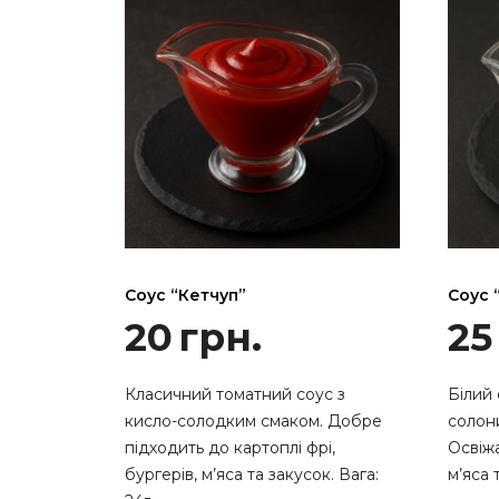
можна
вибрати
на
сторінці
товару
Соус “Кетчуп”
Соус 
20
грн.
25
Класичний томатний соус з
Білий 
кисло-солодким смаком. Добре
солон
підходить до картоплі фрі,
Освіж
бургерів, м’яса та закусок. Вага:
м’яса 