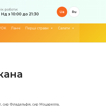
ік роботи:
Ua
Ru
 Нд з 10:00 до 21:30
WOK
Ланчі
Перші страви
Салати
кана
т, сир Філадельфія, сир Моцарелла,