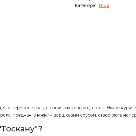
Категорія:
Піца
”
 яка перенесе вас до сонячних краєвидів Італії. Ніжне куряче
рела, поєднані з ніжним вершковим соусом, створюють непе
“Тоскану”?