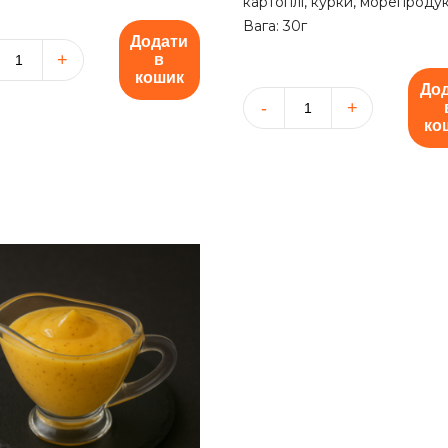
картоплі, курки, морепродук
Вага: 30г
Додати
в
кошик
До
р"
ть
Соус
ко
"Солодкий
чилі-
майонез"
кількість