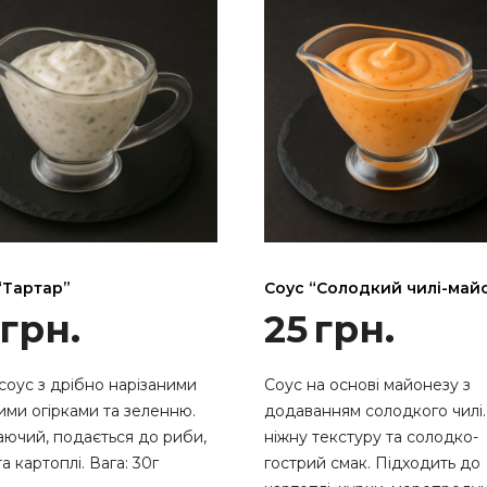
“Тартар”
Соус “Солодкий чилі-май
грн.
25
грн.
соус з дрібно нарізаними
Соус на основі майонезу з
ими огірками та зеленню.
додаванням солодкого чилі
аючий, подається до риби,
ніжну текстуру та солодко-
та картоплі. Вага: 30г
гострий смак. Підходить до