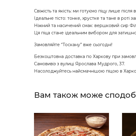
Свіжість та якість: ми готуємо піцу лише після
Ідеальне тісто: тонке, хрустке та тане в роті
Ніжний та насичений смак: вершковий сир Філ
Ця піца стане ідеальним вибором для затишног
Замовляйте “Тоскану” вже сьогодні!
Безкоштовна доставка по Харкову при замовле
Самовивіз з вулиці Ярослава Мудрого, 37.
Насолоджуйтесь найсмачнішою піцою в Харкові 
Вам також може сподоб