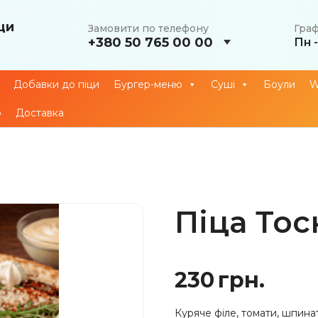
ци
Замовити по телефону
Граф
+380 50 765 00 00
Пн -
Добавки до піци
Бургер-меню
Суші
Боули
о
Доставка
Піца Тос
230
грн.
Куряче філе, томати, шпина