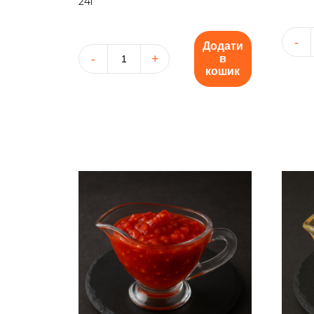
24г
Додати
Соус
в
Соус
"Тарта
кошик
"Кетчуп"
кількіс
кількість