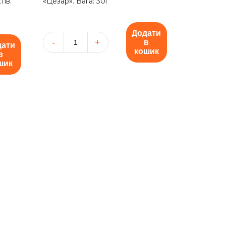
тів.
«Цезар». Вага: 30г
Додати
в
дати
Соус
кошик
в
"Цезар"
шик
кількість