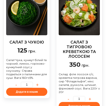
САЛАТ З ЧУКОЮ
САЛАТ З
ТИГРОВОЮ
125
грн.
КРЕВЕТКОЮ ТА
ЛОСОСЕМ
Салат Чука, кунжут білий та
350
чорний, лимон, горіхово-
грн.
кунжутний соус у
соуснику. Страва
подається з паличками для
Склад: філе лосося с/с,
суші. Вага:160г±5%
креветка тигрова варена,
сир "Філадельфія", мікс
салатів, руккола, шпинат,
фірмовий соус. Вага:220г ±
Додати в кошик
20г
Додати в кошик