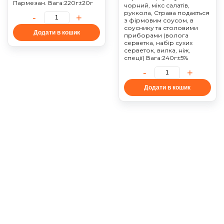
Пармезан. Вага:220г±20г
чорний, мікс салатів,
руккола, Страва подається
з фірмовим соусом, в
соуснику та столовими
Додати в кошик
приборами (волога
серветка, набір сухих
серветок, вилка, ніж,
спеції) Вага:240г±5%
Додати в кошик