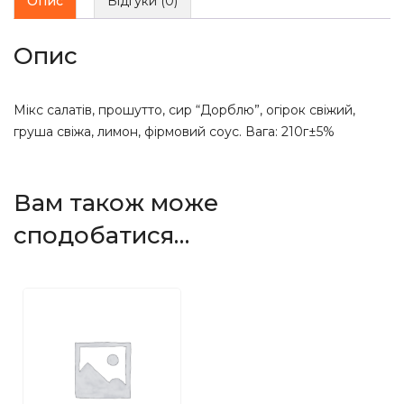
Опис
Відгуки (0)
Опис
Мікс салатів, прошутто, сир “Дорблю”, огірок свіжий,
груша свіжа, лимон, фірмовий соус. Вага: 210г±5%
Вам також може
сподобатися…