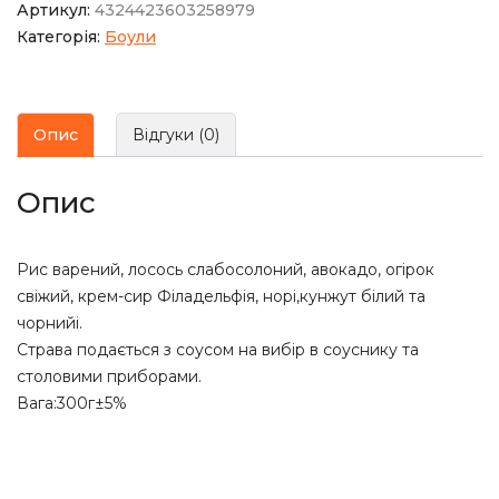
Артикул:
4324423603258979
Категорія:
Боули
Опис
Відгуки (0)
Опис
Рис варений, лосось слабосолоний, авокадо, огірок
свіжий, крем-сир Філадельфія, норі,кунжут білий та
чорнийі.
Страва подається з соусом на вибір в соуснику та
столовими приборами.
Вага:300г±5%