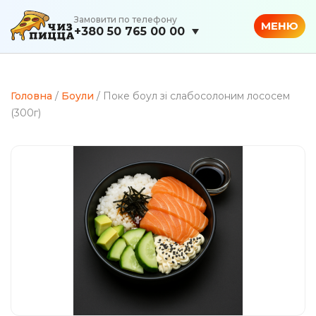
Замовити по телефону
МЕНЮ
+380 50 765 00 00
Головна
/
Боули
/ Поке боул зі слабосолоним лососем
(300г)