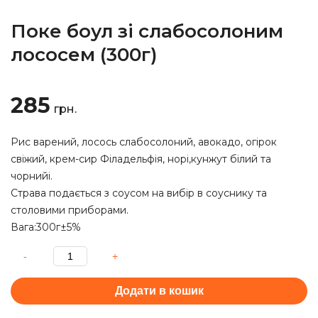
Поке боул зі слабосолоним
лососем (300г)
285
грн.
Рис варений, лосось слабосолоний, авокадо, огірок
свіжий, крем-сир Філадельфія, норі,кунжут білий та
чорнийі.
Страва подається з соусом на вибір в соуснику та
столовими приборами.
Вага:300г±5%
Додати в кошик