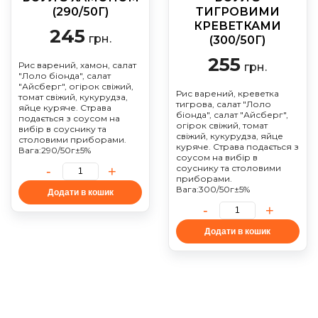
(290/50Г)
ТИГРОВИМИ
КРЕВЕТКАМИ
245
грн.
(300/50Г)
255
Рис варений, хамон, салат
грн.
"Лоло біонда", салат
"Айсберг", огірок свіжий,
Рис варений, креветка
томат свіжий, кукурудза,
тигрова, салат "Лоло
яйце куряче. Страва
біонда", салат "Айсберг",
подається з соусом на
огірок свіжий, томат
вибір в соуснику та
свіжий, кукурудза, яйце
столовими приборами.
куряче. Страва подається з
Вага:290/50г±5%
соусом на вибір в
соуснику та столовими
приборами.
Вага:300/50г±5%
Додати в кошик
Додати в кошик