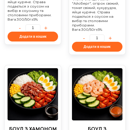
яйце куряче. Страва
"Айсберг", огірок свіжий,
подається з соусом на
томат свіжий, кукурудза,
вибір в соуснику та
яйце куряче. Страва
столовими приборами.
подається з соусом на
Вага:300/50г±5%
вибір та столовими
приборами.
Вага:300/50г±5%
Додати в кошик
Додати в кошик
БОУЛ З ХАМОНОМ
БОУЛ З