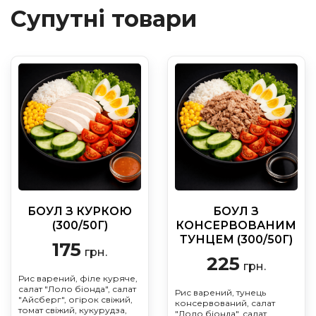
Супутні товари
БОУЛ З КУРКОЮ
БОУЛ З
(300/50Г)
КОНСЕРВОВАНИМ
ТУНЦЕМ (300/50Г)
175
грн.
225
грн.
Рис варений, філе куряче,
салат "Лоло біонда", салат
Рис варений, тунець
"Айсберг", огірок свіжий,
консервований, салат
томат свіжий, кукурудза,
"Лоло біонда", салат