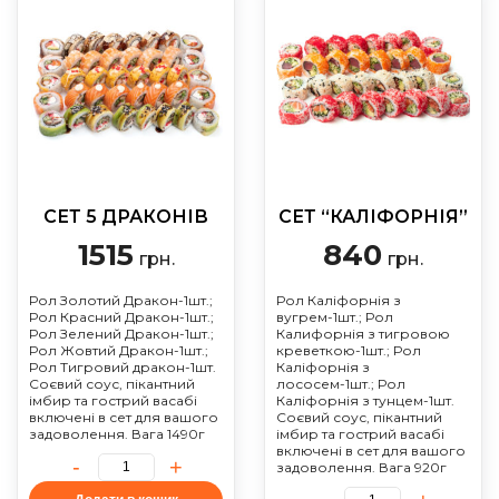
СЕТ 5 ДРАКОНІВ
СЕТ “КАЛІФОРНІЯ”
1515
840
грн.
грн.
Рол Золотий Дракон-1шт.;
Рол Каліфорнія з
Рол Красний Дракон-1шт.;
вугрем-1шт.; Рол
Рол Зелений Дракон-1шт.;
Калифорнія з тигровою
Рол Жовтий Дракон-1шт.;
креветкою-1шт.; Рол
Рол Тигровий дракон-1шт.
Каліфорнія з
Соєвий соус, пікантний
лососем-1шт.; Рол
імбир та гострий васабі
Каліфорнія з тунцем-1шт.
включені в сет для вашого
Соєвий соус, пікантний
задоволення. Вага 1490г
імбир та гострий васабі
включені в сет для вашого
задоволення. Вага 920г