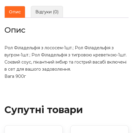
Опис
Відгуки (0)
Опис
Рол Філадельфія з лососем-1шт.; Рол Філадельфія з
вугром-1шт.; Рол Філадельфія з тигровою креветкою-1шт.
Соєвий соус, пікантний імбир та гострий васабі включені
в сет для вашого задоволення.
Вага 900г
Супутні товари