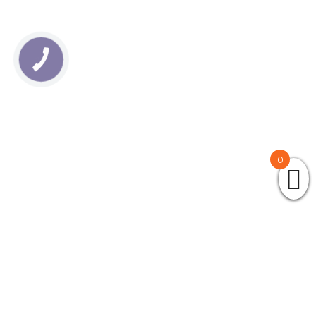
КНОПКА
ЗВ'ЯЗКУ
0