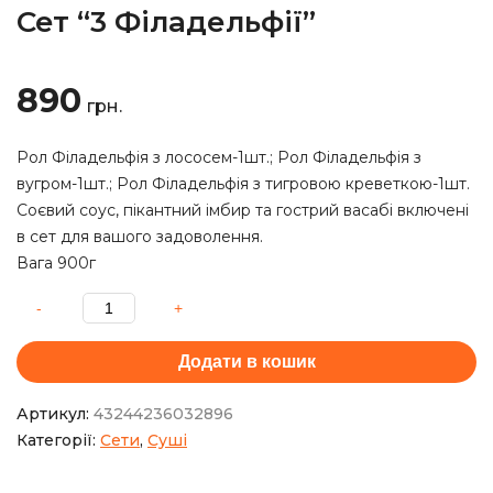
Сет “3 Філадельфії”
890
грн.
Рол Філадельфія з лососем-1шт.; Рол Філадельфія з
вугром-1шт.; Рол Філадельфія з тигровою креветкою-1шт.
Соєвий соус, пікантний імбир та гострий васабі включені
в сет для вашого задоволення.
Вага 900г
Додати в кошик
Артикул:
43244236032896
Категорії:
Сети
,
Суші