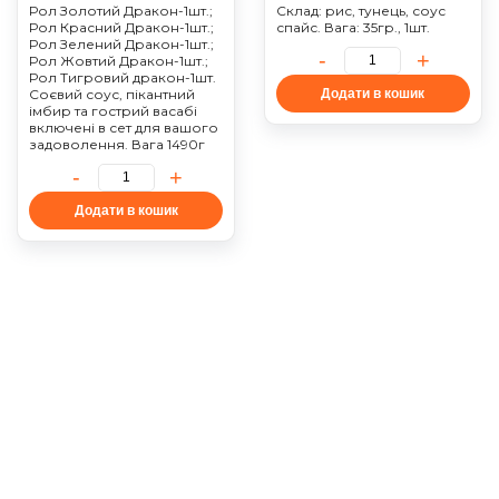
Рол Золотий Дракон-1шт.;
Склад: рис, тунець, соус
Рол Красний Дракон-1шт.;
спайс. Вага: 35гр., 1шт.
Рол Зелений Дракон-1шт.;
Рол Жовтий Дракон-1шт.;
Рол Тигровий дракон-1шт.
Соєвий соус, пікантний
Додати в кошик
імбир та гострий васабі
включені в сет для вашого
задоволення. Вага 1490г
Додати в кошик