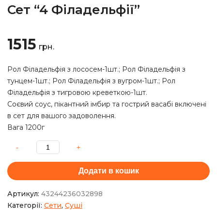
Сет “4 Філадельфії”
1515
грн.
Рол Філадельфія з лососем-1шт.; Рол Філадельфія з
тунцем-1шт.; Рол Філадельфія з вугром-1шт.; Рол
Філадельфія з тигровою креветкою-1шт.
Соєвий соус, пікантний імбир та гострий васабі включені
в сет для вашого задоволення.
Вага 1200г
Додати в кошик
Артикул:
43244236032898
Категорії:
Сети
,
Суші