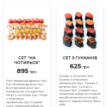
СЕТ “НА
СЕТ З ГУНКАНІВ
ЧОТИРЬОХ”
625
грн.
895
грн.
Гункан з лососем-3шт.;
Гункан з тигровою
Рол Червоний дракон-1шт.;
креветкою-3шт.; Гункан з
Рол Жовтий дракон-1шт.;
вугром-3шт.; Гункан з
Болгарський рол-1шт.;
тунцем-3шт. Соєвий соус,
Каліфорнія з тунцем-1шт.;
пікантний імбир та гострий
Нігірі з лососем-2шт.; Нігірі
васабі включені в сет для
з тигровою
вашого задоволення. Вага
креветкою-1шт. Соєвий
495г
соус, пікантний імбир та