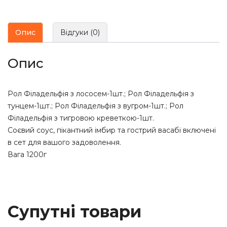
Опис
Відгуки (0)
Опис
Рол Філадельфія з лососем-1шт.; Рол Філадельфія з
тунцем-1шт.; Рол Філадельфія з вугром-1шт.; Рол
Філадельфія з тигровою креветкою-1шт.
Соєвий соус, пікантний імбир та гострий васабі включені
в сет для вашого задоволення.
Вага 1200г
Супутні товари