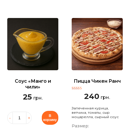
Соус «Манго и
Пицца Чикен Ранч
чили»
Оценка
240
25
грн.
5.00
грн.
из 5
Запеченная курица,
ветчина, томаты, сыр
В
моцарелла, сырный соус
корзину
Размер: