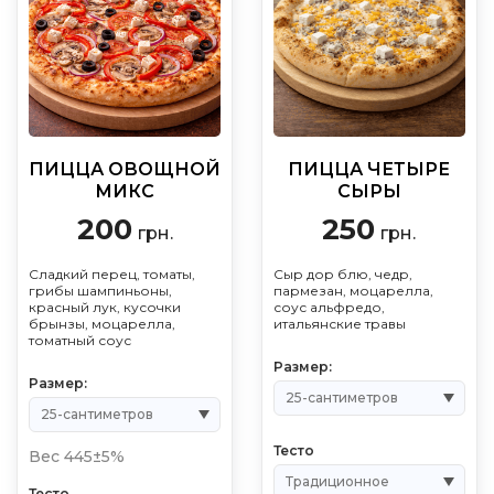
ПИЦЦА ОВОЩНОЙ
ПИЦЦА ЧЕТЫРЕ
МИКС
СЫРЫ
200
250
грн.
грн.
Сладкий перец, томаты,
Сыр дор блю, чедр,
грибы шампиньоны,
пармезан, моцарелла,
красный лук, кусочки
соус альфредо,
брынзы, моцарелла,
итальянские травы
томатный соус
Размер:
Размер:
Тесто
Вес 445±5%
Тесто