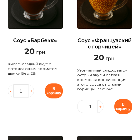
Соус «Барбекю»
Соус «Французский
с горчицей»
20
грн.
20
грн.
Кисло-сладкий вкус с
потрясающим ароматом
Утонченный сладковато-
дымки Вес: 28г
острый вкус и легкая
кремовая консистенция
этого соуса с нотками
В
горчицы. Вес: 24г
корзину
В
корзину