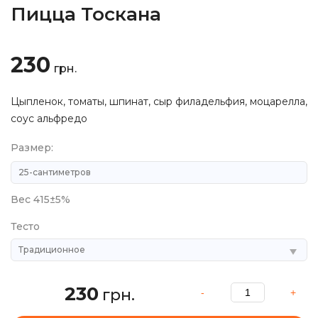
Пицца Тоскана
230
грн.
Цыпленок, томаты, шпинат, сыр филадельфия, моцарелла,
соус альфредо
Размер:
Вес 415±5%
Тесто
230
грн.