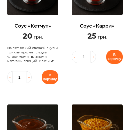
Соус «Кетчуп»
Соус «Карри»
20
25
грн.
грн.
Имеет яркий свежий вкус и
тонкий аромат с едва
В
уловимыми пряными
корзину
нотками специй. Вес: 28г.
В
корзину