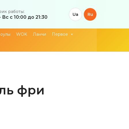
фик работы:
Ua
Ru
- Вс с 10:00 до 21:30
оулы
WOK
Ланчи
Первое
ль фри