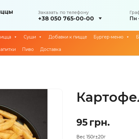
иццы
Заказать по телефону
Гра
+38 050 765-00-00
Пн 
ицца
Суши
Добавки к пицце
Бургер-меню
Б
апитки
Пиво
Доставка
Картофе
95
грн.
Вес 150г±20г