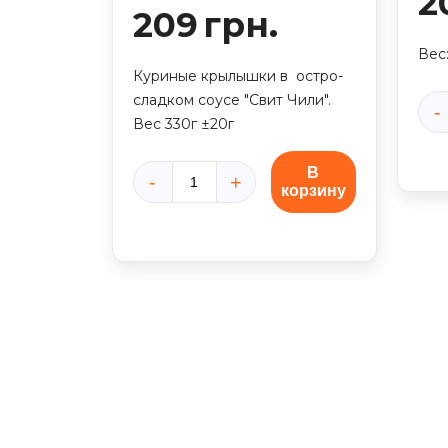
2
209
грн.
Вес:
Куриные крылышки в остро-
сладком соусе "Свит Чили".
Кол
Вес 330г ±20г
тов
Кур
В
корзину
Количество
кры
товара
"BB
Куриные
крылышки
Свит
Чили