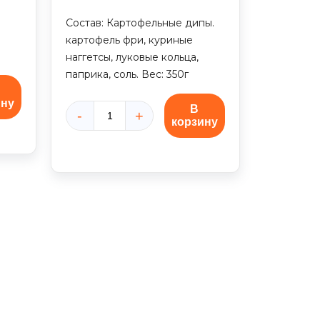
Состав: Картофельные дипы.
картофель фри, куриные
наггетсы, луковые кольца,
паприка, соль. Вес: 350г
ину
В
корзину
Количество
товара
Набор
снеков