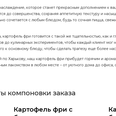
е наслаждение, которое станет прекрасным дополнением к ва
тся до совершенства, сохраняя аппетитную текстуру и нас
но сочетается с любым блюдом, будь то сочная пицца, свежи
, картофель фри готовится с такой же тщательностью, как и
ов до кулинарных экспериментов, чтобы каждый клиент мог н
 его к основному блюду, чтобы сделать трапезу еще более на
ой по Харькову, наш картофель фри прибудет горячим и арома
ным лакомством в любом месте – от уютного дома до офиса,
ты компоновки заказа
Картофель фри с
К