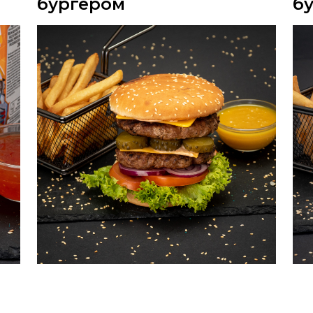
бургером
б