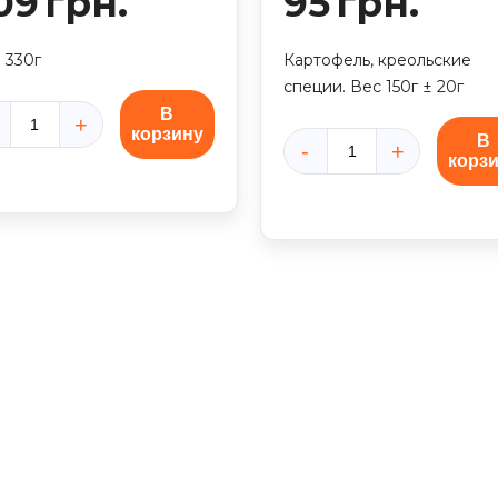
09
грн.
95
грн.
 330г
Картофель, креольские
специи. Вес 150г ± 20г
В
корзину
ичество
В
корз
ара
Количество
иные
товара
лышки
Картофельные
Qі"
дипы