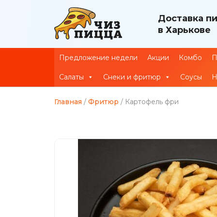
Доставка п
в Харькове
Предложение недели
Акции
Комбо
П
Салаты
Снеки и фритюр
Соусы
Н
Главная
/
Фритюр
/ Картофель фри