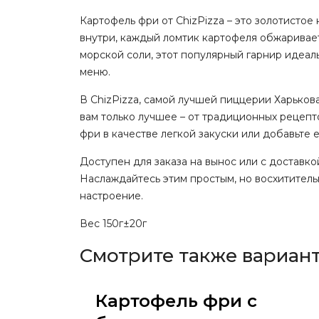
Картофель фри от ChizPizza – это золотисто
внутри, каждый ломтик картофеля обжаривае
морской соли, этот популярный гарнир идеаль
меню.
В ChizPizza, самой лучшей пиццерии Харькова
вам только лучшее – от традиционных рецепт
фри в качестве легкой закуски или добавьте
Доступен для заказа на вынос или с доставк
Наслаждайтесь этим простым, но восхититель
настроение.
Вес 150г±20г
Смотрите также вариан
Картофель фри с