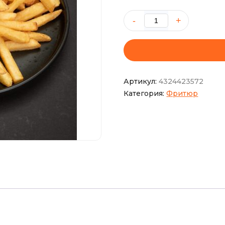
Количество
товара
Картофель
фри
Артикул:
4324423572
Категория:
Фритюр