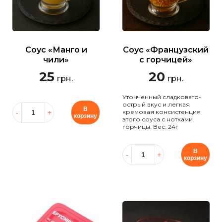
Соус «Манго и
Соус «Французский
чили»
с горчицей»
25
20
грн.
грн.
Утонченный сладковато-
острый вкус и легкая
В
кремовая консистенция
корзину
этого соуса с нотками
горчицы. Вес: 24г
В
корзину