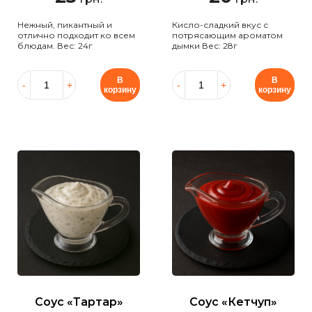
Нежный, пикантный и
Кисло-сладкий вкус с
отлично подходит ко всем
потрясающим ароматом
блюдам. Вес: 24г
дымки Вес: 28г
В
В
корзину
корзину
Соус «Тартар»
Соус «Кетчуп»