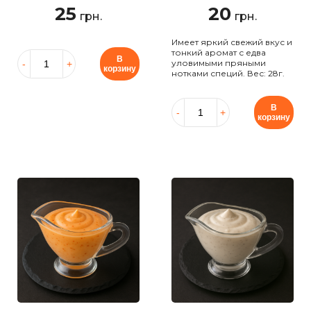
25
20
грн.
грн.
Имеет яркий свежий вкус и
тонкий аромат с едва
В
уловимыми пряными
корзину
нотками специй. Вес: 28г.
В
корзину