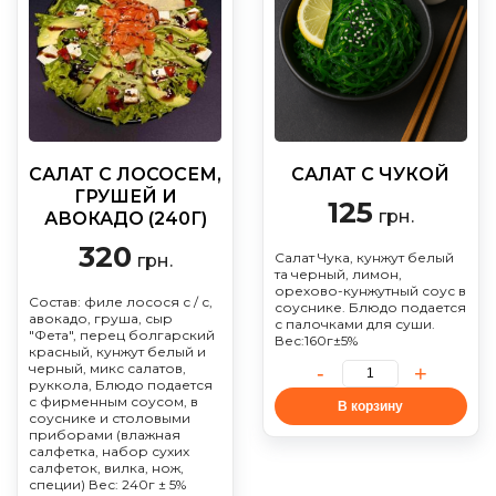
САЛАТ С ЛОСОСЕМ,
САЛАТ С ЧУКОЙ
ГРУШЕЙ И
125
грн.
АВОКАДО (240Г)
320
Салат Чука, кунжут белый
грн.
та черный, лимон,
орехово-кунжутный соус в
Состав: филе лосося с / с,
соуснике. Блюдо подается
авокадо, груша, сыр
с палочками для суши.
"Фета", перец болгарский
Вес:160г±5%
красный, кунжут белый и
черный, микс салатов,
руккола, Блюдо подается
с фирменным соусом, в
В корзину
соуснике и столовыми
приборами (влажная
салфетка, набор сухих
салфеток, вилка, нож,
специи) Вес: 240г ± 5%