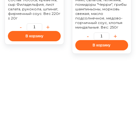
сыр Филадельфия, лист
помидоры "Черри", грибы
салата, рукокола, шпинат,
шампиньоны, морковь
фирменный соус. Вес 220г
свежая, масло
± 20г
подсолнечное, медово-
горчичный соус, хлопья
миндальные. Вес: 250г
В корзину
В корзину