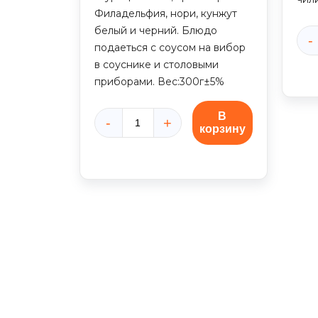
Филадельфия, нори, кунжут
белый и черний. Блюдо
подаеться с соусом на вибор
Кол
в соуснике и столовыми
тов
приборами. Вес:300г±5%
Боу
с
лос
В
корзину
Количество
товара
Поке
боул
с
тигровой
креветкой
(300г)