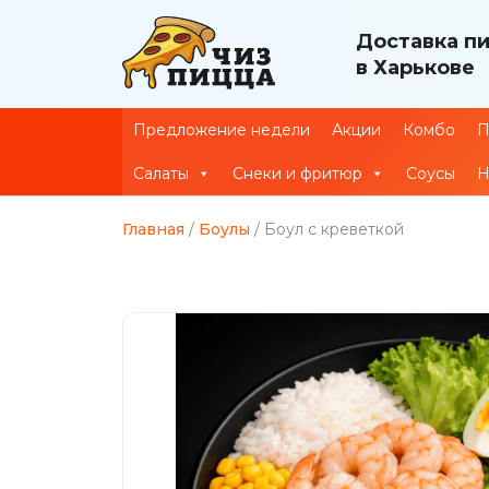
Доставка п
в Харькове
Предложение недели
Акции
Комбо
П
Салаты
Снеки и фритюр
Соусы
Н
Главная
/
Боулы
/ Боул с креветкой