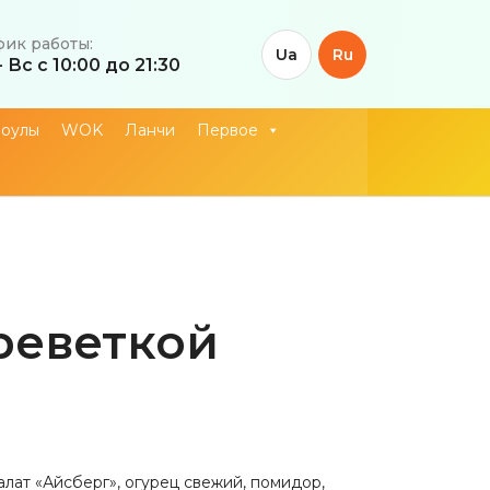
фик работы:
Ua
Ru
- Вс с 10:00 до 21:30
оулы
WOK
Ланчи
Первое
реветкой
салат «Айсберг», огурец свежий, помидор,