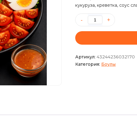
кукуруза, креветка, соус с
Количество
товара
Боул
с
креветкой
Артикул:
43244236032170
Категория:
Боулы