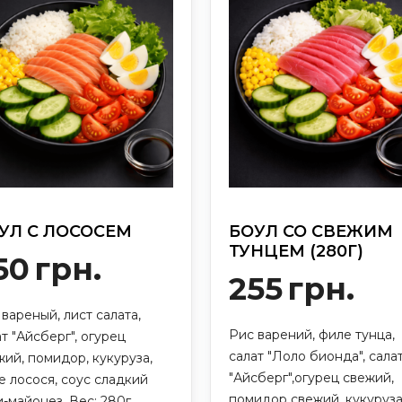
УЛ С ЛОСОСЕМ
БОУЛ СО СВЕЖИМ
ТУНЦЕМ (280Г)
50
грн.
255
грн.
вареный, лист салата,
Рис варений, филе тунца,
т "Айсберг", огурец
салат "Лоло бионда", сала
жий, помидор, кукуруза,
"Айсберг",огурец свежий,
е лосося, соус сладкий
помидор свежий, кукуруза
и-майонез. Вес: 280г