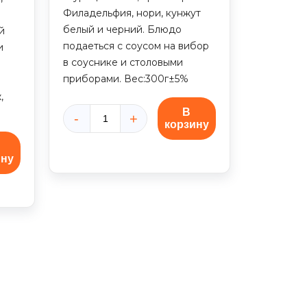
Филадельфия, нори, кунжут
белый и черний. Блюдо
й
подаеться с соусом на вибор
и
в соуснике и столовыми
приборами. Вес:300г±5%
,
В
корзину
Количество
товара
Поке
ину
боул
со
слабосоленым
лососем
(300г)