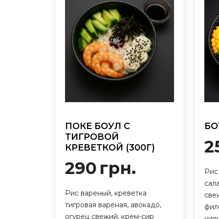
ПОКЕ БОУЛ С
БО
ТИГРОВОЙ
2
КРЕВЕТКОЙ (300Г)
290
грн.
Рис 
сала
Рис вареный, креветка
све
тигровая вареная, авокадо,
фил
огурец свежий, крем-сир
чил