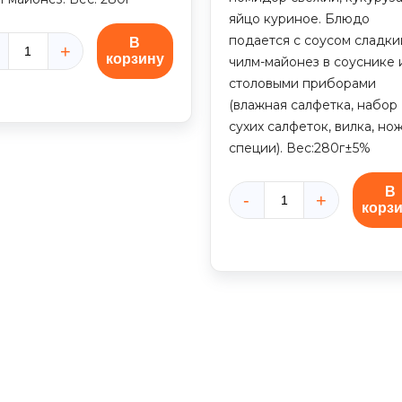
яйцо куриное. Блюдо
подается с соусом сладки
В
корзину
ичество
чилм-майонез в соуснике 
ара
столовыми приборами
л
(влажная салфетка, набор
сухих салфеток, вилка, нож
осем
специи). Вес:280г±5%
В
корз
Количество
товара
Боул
со
свежим
тунцем
(280г)