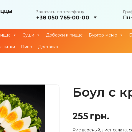
иццы
Заказать по телефону
Гра
+38 050 765-00-00
Пн 
ицца
Суши
Добавки к пицце
Бургер-меню
Б
апитки
Пиво
Доставка
Боул с к
255
грн.
Рис вареный, лист салата, 