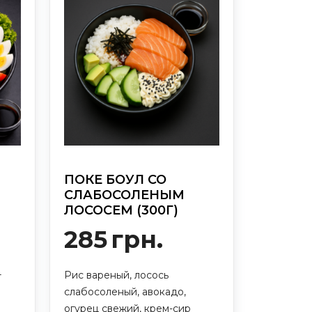
ПОКЕ БОУЛ СО
СЛАБОСОЛЕНЫМ
ЛОСОСЕМ (300Г)
285
грн.
Рис вареный, лосось
т
слабосоленый, авокадо,
огурец свежий, крем-сир
,