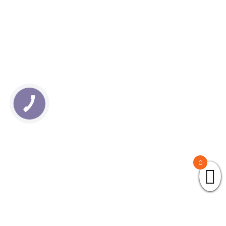
КНОПКА
ЗВ'ЯЗКУ
0