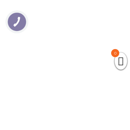
КНОПКА
ЗВ'ЯЗКУ
0